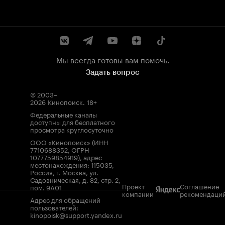
Мы всегда готовы вам помочь.
Задать вопрос
© 2003–
2026
Кинопоиск
.
18+
Федеральные каналы
доступны для бесплатного
просмотра круглосуточно
ООО «Кинопоиск» (ИНН
7710688352, ОГРН
1077759854919), адрес
местонахождения: 115035,
Россия, г. Москва, ул.
Садовническая, д. 82, стр. 2,
Проект
Соглашение
пом. 9А01
компании
рекомендаци
Адрес для обращений
пользователей:
kinopoisk@support.yandex.ru