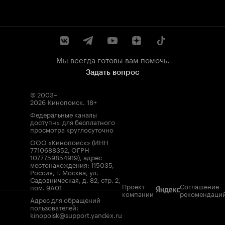
Мы всегда готовы вам помочь.
Задать вопрос
© 2003–
2026
Кинопоиск
.
18+
Федеральные каналы
доступны для бесплатного
просмотра круглосуточно
ООО «Кинопоиск» (ИНН
7710688352, ОГРН
1077759854919), адрес
местонахождения: 115035,
Россия, г. Москва, ул.
Садовническая, д. 82, стр. 2,
Проект
Соглашение
пом. 9А01
компании
рекомендаци
Адрес для обращений
пользователей:
kinopoisk@support.yandex.ru