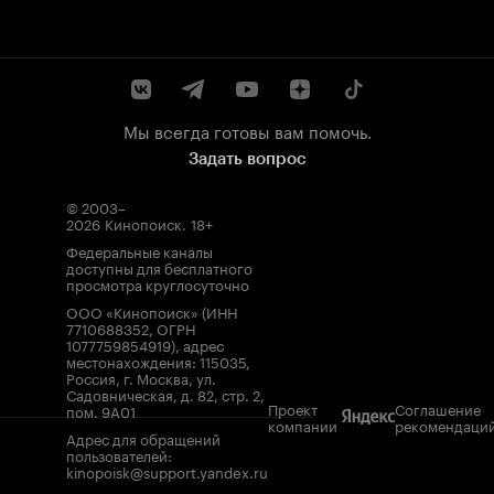
Мы всегда готовы вам помочь.
Задать вопрос
© 2003–
2026
Кинопоиск
.
18+
Федеральные каналы
доступны для бесплатного
просмотра круглосуточно
ООО «Кинопоиск» (ИНН
7710688352, ОГРН
1077759854919), адрес
местонахождения: 115035,
Россия, г. Москва, ул.
Садовническая, д. 82, стр. 2,
Проект
Соглашение
пом. 9А01
компании
рекомендаци
Адрес для обращений
пользователей:
kinopoisk@support.yandex.ru