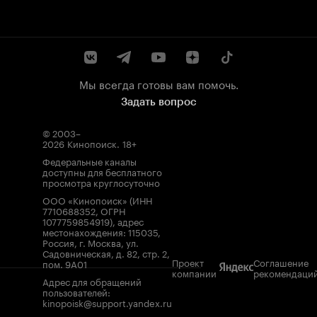
Мы всегда готовы вам помочь.
Задать вопрос
© 2003–
2026
Кинопоиск
.
18+
Федеральные каналы
доступны для бесплатного
просмотра круглосуточно
ООО «Кинопоиск» (ИНН
7710688352, ОГРН
1077759854919), адрес
местонахождения: 115035,
Россия, г. Москва, ул.
Садовническая, д. 82, стр. 2,
Проект
Соглашение
пом. 9А01
компании
рекомендаци
Адрес для обращений
пользователей:
kinopoisk@support.yandex.ru