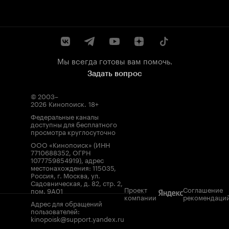
Мы всегда готовы вам помочь.
Задать вопрос
© 2003–
2026
Кинопоиск
.
18+
Федеральные каналы
доступны для бесплатного
просмотра круглосуточно
ООО «Кинопоиск» (ИНН
7710688352, ОГРН
1077759854919), адрес
местонахождения: 115035,
Россия, г. Москва, ул.
Садовническая, д. 82, стр. 2,
Проект
Соглашение
пом. 9А01
компании
рекомендаци
Адрес для обращений
пользователей:
kinopoisk@support.yandex.ru