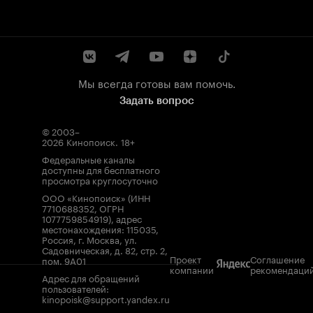
Мы всегда готовы вам помочь.
Задать вопрос
© 2003–
2026
Кинопоиск
.
18+
Федеральные каналы
доступны для бесплатного
просмотра круглосуточно
ООО «Кинопоиск» (ИНН
7710688352, ОГРН
1077759854919), адрес
местонахождения: 115035,
Россия, г. Москва, ул.
Садовническая, д. 82, стр. 2,
Проект
Соглашение
пом. 9А01
компании
рекомендаци
Адрес для обращений
пользователей:
kinopoisk@support.yandex.ru