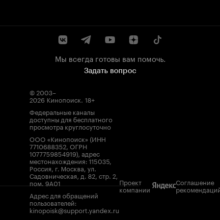
Мы всегда готовы вам помочь.
Задать вопрос
© 2003–
2026
Кинопоиск
.
18+
Федеральные каналы
доступны для бесплатного
просмотра круглосуточно
ООО «Кинопоиск» (ИНН
7710688352, ОГРН
1077759854919), адрес
местонахождения: 115035,
Россия, г. Москва, ул.
Садовническая, д. 82, стр. 2,
Проект
Соглашение
пом. 9А01
компании
рекомендаци
Адрес для обращений
пользователей:
kinopoisk@support.yandex.ru