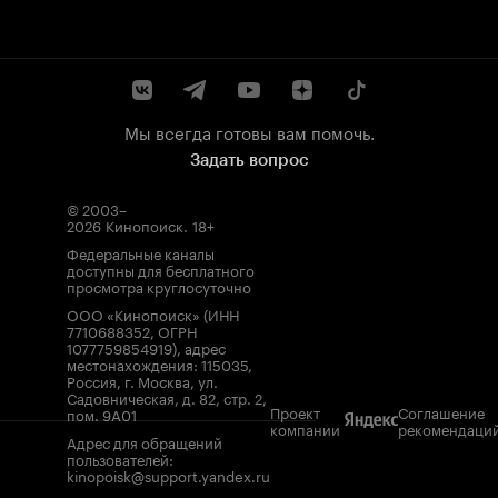
Мы всегда готовы вам помочь.
Задать вопрос
© 2003–
2026
Кинопоиск
.
18+
Федеральные каналы
доступны для бесплатного
просмотра круглосуточно
ООО «Кинопоиск» (ИНН
7710688352, ОГРН
1077759854919), адрес
местонахождения: 115035,
Россия, г. Москва, ул.
Садовническая, д. 82, стр. 2,
Проект
Соглашение
пом. 9А01
компании
рекомендаци
Адрес для обращений
пользователей:
kinopoisk@support.yandex.ru