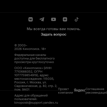
Мы всегда готовы вам помочь.
Задать вопрос
© 2003–
2026
Кинопоиск
.
18+
Федеральные каналы
доступны для бесплатного
просмотра круглосуточно
ООО «Кинопоиск» (ИНН
7710688352, ОГРН
1077759854919), адрес
местонахождения: 115035,
Россия, г. Москва, ул.
Садовническая, д. 82, стр. 2,
Проект
Соглашение
пом. 9А01
компании
рекомендаци
Адрес для обращений
пользователей:
kinopoisk@support.yandex.ru