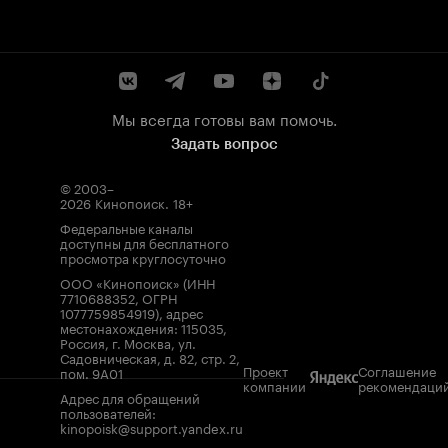
Мы всегда готовы вам помочь.
Задать вопрос
© 2003–
2026
Кинопоиск
.
18+
Федеральные каналы
доступны для бесплатного
просмотра круглосуточно
ООО «Кинопоиск» (ИНН
7710688352, ОГРН
1077759854919), адрес
местонахождения: 115035,
Россия, г. Москва, ул.
Садовническая, д. 82, стр. 2,
Проект
Соглашение
пом. 9А01
компании
рекомендаци
Адрес для обращений
пользователей:
kinopoisk@support.yandex.ru