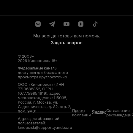
Мы всегда готовы вам помочь.
Задать вопрос
© 2003–
2026
Кинопоиск
.
18+
Федеральные каналы
доступны для бесплатного
просмотра круглосуточно
ООО «Кинопоиск» (ИНН
7710688352, ОГРН
1077759854919), адрес
местонахождения: 115035,
Россия, г. Москва, ул.
Садовническая, д. 82, стр. 2,
Проект
Соглашение
пом. 9А01
компании
рекомендаци
Адрес для обращений
пользователей:
kinopoisk@support.yandex.ru