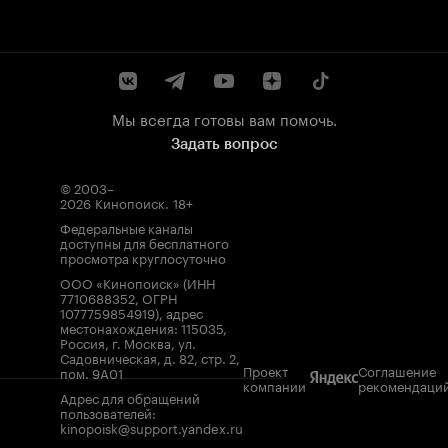
Мы всегда готовы вам помочь.
Задать вопрос
© 2003–
2026
Кинопоиск
.
18+
Федеральные каналы
доступны для бесплатного
просмотра круглосуточно
ООО «Кинопоиск» (ИНН
7710688352, ОГРН
1077759854919), адрес
местонахождения: 115035,
Россия, г. Москва, ул.
Садовническая, д. 82, стр. 2,
Проект
Соглашение
пом. 9А01
компании
рекомендаци
Адрес для обращений
пользователей:
kinopoisk@support.yandex.ru