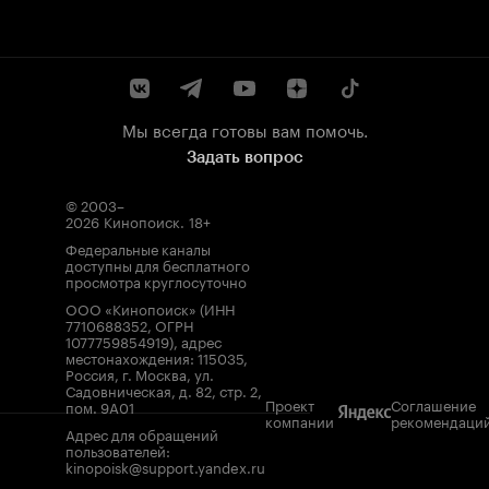
Мы всегда готовы вам помочь.
Задать вопрос
© 2003–
2026
Кинопоиск
.
18+
Федеральные каналы
доступны для бесплатного
просмотра круглосуточно
ООО «Кинопоиск» (ИНН
7710688352, ОГРН
1077759854919), адрес
местонахождения: 115035,
Россия, г. Москва, ул.
Садовническая, д. 82, стр. 2,
Проект
Соглашение
пом. 9А01
компании
рекомендаци
Адрес для обращений
пользователей:
kinopoisk@support.yandex.ru