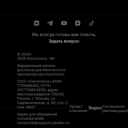
Мы всегда готовы вам помочь.
Задать вопрос
© 2003–
2026
Кинопоиск
.
18+
Федеральные каналы
доступны для бесплатного
просмотра круглосуточно
ООО «Кинопоиск» (ИНН
7710688352, ОГРН
1077759854919), адрес
местонахождения: 115035,
Россия, г. Москва, ул.
Садовническая, д. 82, стр. 2,
Проект
Соглашение
пом. 9А01
компании
рекомендаци
Адрес для обращений
пользователей:
kinopoisk@support.yandex.ru