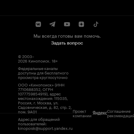
Мы всегда готовы вам помочь.
Задать вопрос
© 2003–
2026
Кинопоиск
.
18+
Федеральные каналы
доступны для бесплатного
просмотра круглосуточно
ООО «Кинопоиск» (ИНН
7710688352, ОГРН
1077759854919), адрес
местонахождения: 115035,
Россия, г. Москва, ул.
Садовническая, д. 82, стр. 2,
Проект
Соглашение
пом. 9А01
компании
рекомендаци
Адрес для обращений
пользователей:
kinopoisk@support.yandex.ru