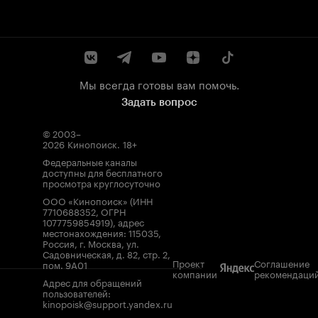
Мы всегда готовы вам помочь.
Задать вопрос
© 2003–
2026
Кинопоиск
.
18+
Федеральные каналы
доступны для бесплатного
просмотра круглосуточно
ООО «Кинопоиск» (ИНН
7710688352, ОГРН
1077759854919), адрес
местонахождения: 115035,
Россия, г. Москва, ул.
Садовническая, д. 82, стр. 2,
Проект
Соглашение
пом. 9А01
компании
рекомендаци
Адрес для обращений
пользователей:
kinopoisk@support.yandex.ru