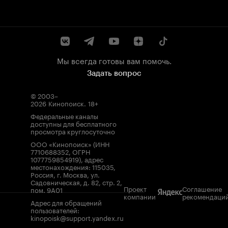
Мы всегда готовы вам помочь.
Задать вопрос
© 2003–
2026
Кинопоиск
.
18+
Федеральные каналы
доступны для бесплатного
просмотра круглосуточно
ООО «Кинопоиск» (ИНН
7710688352, ОГРН
1077759854919), адрес
местонахождения: 115035,
Россия, г. Москва, ул.
Садовническая, д. 82, стр. 2,
Проект
Соглашение
пом. 9А01
компании
рекомендаци
Адрес для обращений
пользователей:
kinopoisk@support.yandex.ru