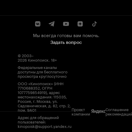
Мы всегда готовы вам помочь.
Задать вопрос
© 2003–
2026
Кинопоиск
.
18+
Федеральные каналы
доступны для бесплатного
просмотра круглосуточно
ООО «Кинопоиск» (ИНН
7710688352, ОГРН
1077759854919), адрес
местонахождения: 115035,
Россия, г. Москва, ул.
Садовническая, д. 82, стр. 2,
Проект
Соглашение
пом. 9А01
компании
рекомендаци
Адрес для обращений
пользователей:
kinopoisk@support.yandex.ru