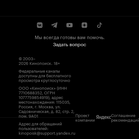
Мы всегда готовы вам помочь.
Задать вопрос
© 2003–
2026
Кинопоиск
.
18+
Федеральные каналы
доступны для бесплатного
просмотра круглосуточно
ООО «Кинопоиск» (ИНН
7710688352, ОГРН
1077759854919), адрес
местонахождения: 115035,
Россия, г. Москва, ул.
Садовническая, д. 82, стр. 2,
Проект
Соглашение
пом. 9А01
компании
рекомендаци
Адрес для обращений
пользователей:
kinopoisk@support.yandex.ru