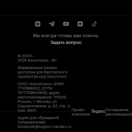
Мы всегда готовы вам помочь.
Задать вопрос
© 2003–
2026
Кинопоиск
.
18+
Федеральные каналы
доступны для бесплатного
просмотра круглосуточно
ООО «Кинопоиск» (ИНН
7710688352, ОГРН
1077759854919), адрес
местонахождения: 115035,
Россия, г. Москва, ул.
Садовническая, д. 82, стр. 2,
Проект
Соглашение
пом. 9А01
компании
рекомендаци
Адрес для обращений
пользователей:
kinopoisk@support.yandex.ru