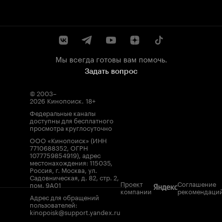
Мы всегда готовы вам помочь.
Задать вопрос
© 2003–
2026
Кинопоиск
.
18+
Федеральные каналы
доступны для бесплатного
просмотра круглосуточно
ООО «Кинопоиск» (ИНН
7710688352, ОГРН
1077759854919), адрес
местонахождения: 115035,
Россия, г. Москва, ул.
Садовническая, д. 82, стр. 2,
Проект
Соглашение
пом. 9А01
компании
рекомендаци
Адрес для обращений
пользователей:
kinopoisk@support.yandex.ru