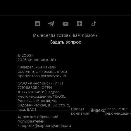
Мы всегда готовы вам помочь.
Задать вопрос
© 2003–
2026
Кинопоиск
.
18+
Федеральные каналы
доступны для бесплатного
просмотра круглосуточно
ООО «Кинопоиск» (ИНН
7710688352, ОГРН
1077759854919), адрес
местонахождения: 115035,
Россия, г. Москва, ул.
Садовническая, д. 82, стр. 2,
Проект
Соглашение
пом. 9А01
компании
рекомендаци
Адрес для обращений
пользователей:
kinopoisk@support.yandex.ru