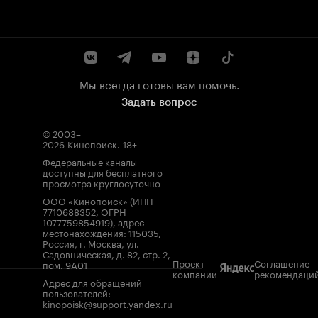
Мы всегда готовы вам помочь.
Задать вопрос
© 2003–
2026
Кинопоиск
.
18+
Федеральные каналы
доступны для бесплатного
просмотра круглосуточно
ООО «Кинопоиск» (ИНН
7710688352, ОГРН
1077759854919), адрес
местонахождения: 115035,
Россия, г. Москва, ул.
Садовническая, д. 82, стр. 2,
Проект
Соглашение
пом. 9А01
компании
рекомендаци
Адрес для обращений
пользователей:
kinopoisk@support.yandex.ru