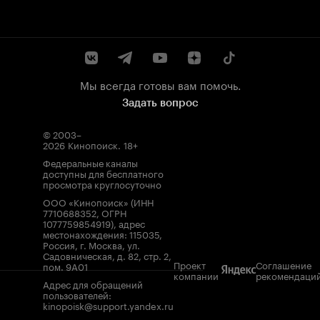
Мы всегда готовы вам помочь.
Задать вопрос
© 2003–
2026
Кинопоиск
.
18+
Федеральные каналы
доступны для бесплатного
просмотра круглосуточно
ООО «Кинопоиск» (ИНН
7710688352, ОГРН
1077759854919), адрес
местонахождения: 115035,
Россия, г. Москва, ул.
Садовническая, д. 82, стр. 2,
Проект
Соглашение
пом. 9А01
компании
рекомендаци
Адрес для обращений
пользователей:
kinopoisk@support.yandex.ru