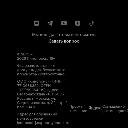
Мы всегда готовы вам помочь.
Задать вопрос
© 2003–
2026
Кинопоиск
.
18+
Федеральные каналы
доступны для бесплатного
просмотра круглосуточно
ООО «Кинопоиск» (ИНН
7710688352, ОГРН
1077759854919), адрес
местонахождения: 115035,
Россия, г. Москва, ул.
Садовническая, д. 82, стр. 2,
Проект
Соглашение
пом. 9А01
компании
рекомендаци
Адрес для обращений
пользователей:
kinopoisk@support.yandex.ru