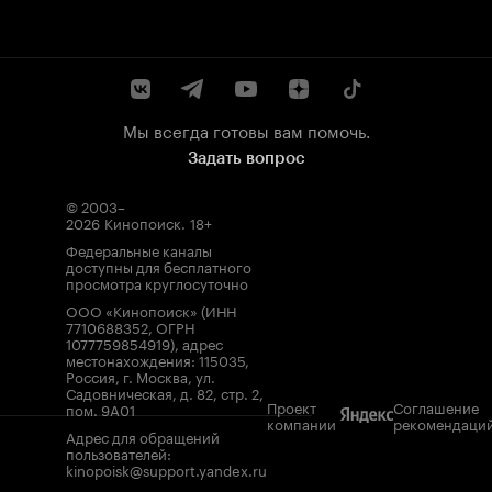
Мы всегда готовы вам помочь.
Задать вопрос
© 2003–
2026
Кинопоиск
.
18+
Федеральные каналы
доступны для бесплатного
просмотра круглосуточно
ООО «Кинопоиск» (ИНН
7710688352, ОГРН
1077759854919), адрес
местонахождения: 115035,
Россия, г. Москва, ул.
Садовническая, д. 82, стр. 2,
Проект
Соглашение
пом. 9А01
компании
рекомендаци
Адрес для обращений
пользователей:
kinopoisk@support.yandex.ru