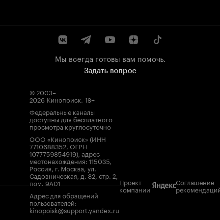
Мы всегда готовы вам помочь.
Задать вопрос
© 2003–
2026
Кинопоиск
.
18+
Федеральные каналы
доступны для бесплатного
просмотра круглосуточно
ООО «Кинопоиск» (ИНН
7710688352, ОГРН
1077759854919), адрес
местонахождения: 115035,
Россия, г. Москва, ул.
Садовническая, д. 82, стр. 2,
Проект
Соглашение
пом. 9А01
компании
рекомендаци
Адрес для обращений
пользователей:
kinopoisk@support.yandex.ru