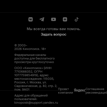
Мы всегда готовы вам помочь.
Задать вопрос
© 2003–
2026
Кинопоиск
.
18+
Федеральные каналы
доступны для бесплатного
просмотра круглосуточно
ООО «Кинопоиск» (ИНН
7710688352, ОГРН
1077759854919), адрес
местонахождения: 115035,
Россия, г. Москва, ул.
Садовническая, д. 82, стр. 2,
Проект
Соглашение
пом. 9А01
компании
рекомендаци
Адрес для обращений
пользователей:
kinopoisk@support.yandex.ru