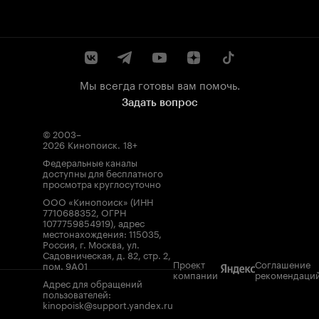
Мы всегда готовы вам помочь.
Задать вопрос
© 2003–
2026
Кинопоиск
.
18+
Федеральные каналы
доступны для бесплатного
просмотра круглосуточно
ООО «Кинопоиск» (ИНН
7710688352, ОГРН
1077759854919), адрес
местонахождения: 115035,
Россия, г. Москва, ул.
Садовническая, д. 82, стр. 2,
Проект
Соглашение
пом. 9А01
компании
рекомендаци
Адрес для обращений
пользователей:
kinopoisk@support.yandex.ru