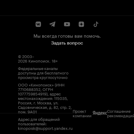
Мы всегда готовы вам помочь.
Задать вопрос
© 2003–
2026
Кинопоиск
.
18+
Федеральные каналы
доступны для бесплатного
просмотра круглосуточно
ООО «Кинопоиск» (ИНН
7710688352, ОГРН
1077759854919), адрес
местонахождения: 115035,
Россия, г. Москва, ул.
Садовническая, д. 82, стр. 2,
Проект
Соглашение
пом. 9А01
компании
рекомендаци
Адрес для обращений
пользователей:
kinopoisk@support.yandex.ru