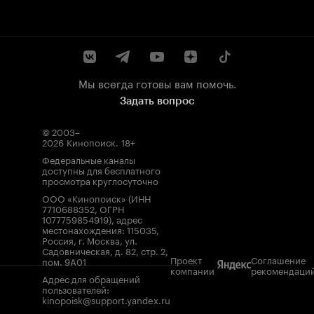
Мы всегда готовы вам помочь.
Задать вопрос
© 2003–
2026
Кинопоиск
.
18+
Федеральные каналы
доступны для бесплатного
просмотра круглосуточно
ООО «Кинопоиск» (ИНН
7710688352, ОГРН
1077759854919), адрес
местонахождения: 115035,
Россия, г. Москва, ул.
Садовническая, д. 82, стр. 2,
Проект
Соглашение
пом. 9А01
компании
рекомендаци
Адрес для обращений
пользователей:
kinopoisk@support.yandex.ru