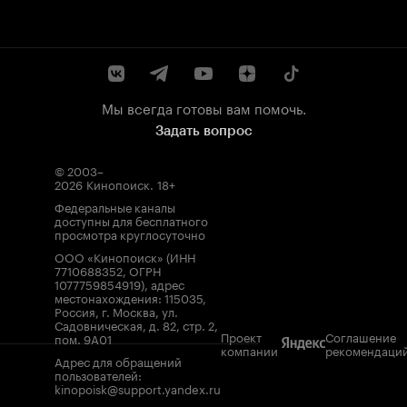
Мы всегда готовы вам помочь.
Задать вопрос
© 2003–
2026
Кинопоиск
.
18+
Федеральные каналы
доступны для бесплатного
просмотра круглосуточно
ООО «Кинопоиск» (ИНН
7710688352, ОГРН
1077759854919), адрес
местонахождения: 115035,
Россия, г. Москва, ул.
Садовническая, д. 82, стр. 2,
Проект
Соглашение
пом. 9А01
компании
рекомендаци
Адрес для обращений
пользователей:
kinopoisk@support.yandex.ru