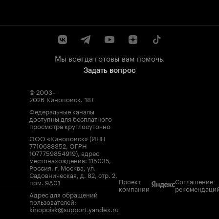
Мы всегда готовы вам помочь.
Задать вопрос
© 2003–
2026
Кинопоиск
.
18+
Федеральные каналы
доступны для бесплатного
просмотра круглосуточно
ООО «Кинопоиск» (ИНН
7710688352, ОГРН
1077759854919), адрес
местонахождения: 115035,
Россия, г. Москва, ул.
Садовническая, д. 82, стр. 2,
Проект
Соглашение
пом. 9А01
компании
рекомендаци
Адрес для обращений
пользователей:
kinopoisk@support.yandex.ru