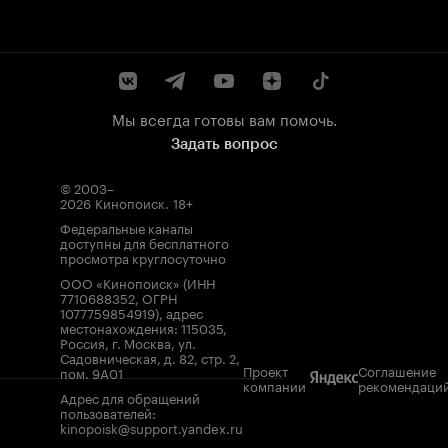
Мы всегда готовы вам помочь.
Задать вопрос
© 2003–
2026
Кинопоиск
.
18+
Федеральные каналы
доступны для бесплатного
просмотра круглосуточно
ООО «Кинопоиск» (ИНН
7710688352, ОГРН
1077759854919), адрес
местонахождения: 115035,
Россия, г. Москва, ул.
Садовническая, д. 82, стр. 2,
Проект
Соглашение
пом. 9А01
компании
рекомендаци
Адрес для обращений
пользователей:
kinopoisk@support.yandex.ru