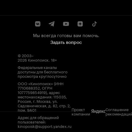
Мы всегда готовы вам помочь.
Задать вопрос
© 2003–
2026
Кинопоиск
.
18+
Федеральные каналы
доступны для бесплатного
просмотра круглосуточно
ООО «Кинопоиск» (ИНН
7710688352, ОГРН
1077759854919), адрес
местонахождения: 115035,
Россия, г. Москва, ул.
Садовническая, д. 82, стр. 2,
Проект
Соглашение
пом. 9А01
компании
рекомендаци
Адрес для обращений
пользователей:
kinopoisk@support.yandex.ru