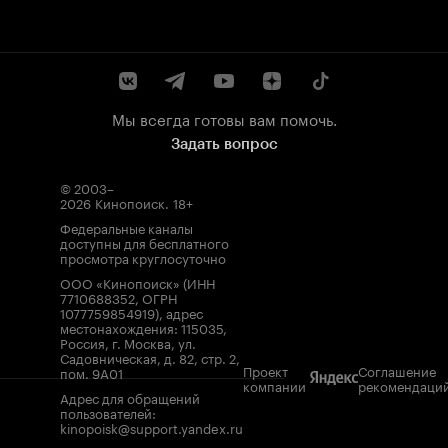
Мы всегда готовы вам помочь.
Задать вопрос
© 2003–
2026
Кинопоиск
.
18+
Федеральные каналы
доступны для бесплатного
просмотра круглосуточно
ООО «Кинопоиск» (ИНН
7710688352, ОГРН
1077759854919), адрес
местонахождения: 115035,
Россия, г. Москва, ул.
Садовническая, д. 82, стр. 2,
Проект
Соглашение
пом. 9А01
компании
рекомендаци
Адрес для обращений
пользователей:
kinopoisk@support.yandex.ru