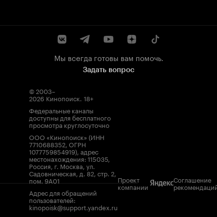
Мы всегда готовы вам помочь.
Задать вопрос
© 2003–
2026
Кинопоиск
.
18+
Федеральные каналы
доступны для бесплатного
просмотра круглосуточно
ООО «Кинопоиск» (ИНН
7710688352, ОГРН
1077759854919), адрес
местонахождения: 115035,
Россия, г. Москва, ул.
Садовническая, д. 82, стр. 2,
Проект
Соглашение
пом. 9А01
компании
рекомендаци
Адрес для обращений
пользователей:
kinopoisk@support.yandex.ru