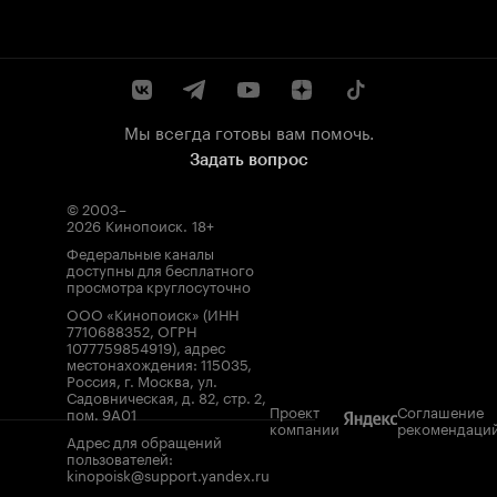
Мы всегда готовы вам помочь.
Задать вопрос
© 2003–
2026
Кинопоиск
.
18+
Федеральные каналы
доступны для бесплатного
просмотра круглосуточно
ООО «Кинопоиск» (ИНН
7710688352, ОГРН
1077759854919), адрес
местонахождения: 115035,
Россия, г. Москва, ул.
Садовническая, д. 82, стр. 2,
Проект
Соглашение
пом. 9А01
компании
рекомендаци
Адрес для обращений
пользователей:
kinopoisk@support.yandex.ru