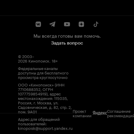
Мы всегда готовы вам помочь.
Задать вопрос
© 2003–
2026
Кинопоиск
.
18+
Федеральные каналы
доступны для бесплатного
просмотра круглосуточно
ООО «Кинопоиск» (ИНН
7710688352, ОГРН
1077759854919), адрес
местонахождения: 115035,
Россия, г. Москва, ул.
Садовническая, д. 82, стр. 2,
Проект
Соглашение
пом. 9А01
компании
рекомендаци
Адрес для обращений
пользователей:
kinopoisk@support.yandex.ru