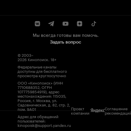
Мы всегда готовы вам помочь.
Задать вопрос
© 2003–
2026
Кинопоиск
.
18+
Федеральные каналы
доступны для бесплатного
просмотра круглосуточно
ООО «Кинопоиск» (ИНН
7710688352, ОГРН
1077759854919), адрес
местонахождения: 115035,
Россия, г. Москва, ул.
Садовническая, д. 82, стр. 2,
Проект
Соглашение
пом. 9А01
компании
рекомендаци
Адрес для обращений
пользователей:
kinopoisk@support.yandex.ru