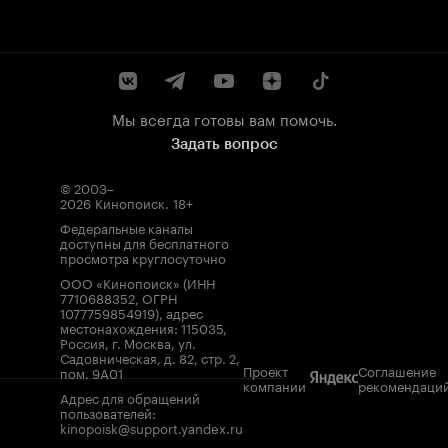
Мы всегда готовы вам помочь.
Задать вопрос
© 2003–
2026
Кинопоиск
.
18+
Федеральные каналы
доступны для бесплатного
просмотра круглосуточно
ООО «Кинопоиск» (ИНН
7710688352, ОГРН
1077759854919), адрес
местонахождения: 115035,
Россия, г. Москва, ул.
Садовническая, д. 82, стр. 2,
Проект
Соглашение
пом. 9А01
компании
рекомендаци
Адрес для обращений
пользователей:
kinopoisk@support.yandex.ru