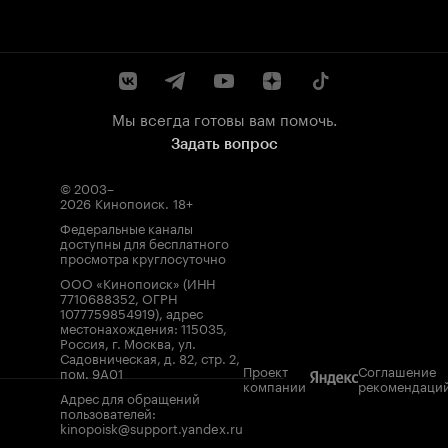
Мы всегда готовы вам помочь.
Задать вопрос
© 2003–
2026
Кинопоиск
.
18+
Федеральные каналы
доступны для бесплатного
просмотра круглосуточно
ООО «Кинопоиск» (ИНН
7710688352, ОГРН
1077759854919), адрес
местонахождения: 115035,
Россия, г. Москва, ул.
Садовническая, д. 82, стр. 2,
Проект
Соглашение
пом. 9А01
компании
рекомендаци
Адрес для обращений
пользователей:
kinopoisk@support.yandex.ru