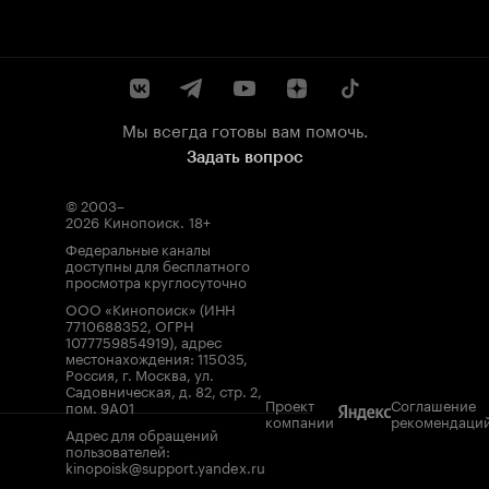
Мы всегда готовы вам помочь.
Задать вопрос
© 2003–
2026
Кинопоиск
.
18+
Федеральные каналы
доступны для бесплатного
просмотра круглосуточно
ООО «Кинопоиск» (ИНН
7710688352, ОГРН
1077759854919), адрес
местонахождения: 115035,
Россия, г. Москва, ул.
Садовническая, д. 82, стр. 2,
Проект
Соглашение
пом. 9А01
компании
рекомендаци
Адрес для обращений
пользователей:
kinopoisk@support.yandex.ru