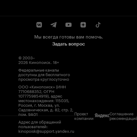
Мы всегда готовы вам помочь.
Задать вопрос
© 2003–
2026
Кинопоиск
.
18+
Федеральные каналы
доступны для бесплатного
просмотра круглосуточно
ООО «Кинопоиск» (ИНН
7710688352, ОГРН
1077759854919), адрес
местонахождения: 115035,
Россия, г. Москва, ул.
Садовническая, д. 82, стр. 2,
Проект
Соглашение
пом. 9А01
компании
рекомендаци
Адрес для обращений
пользователей:
kinopoisk@support.yandex.ru