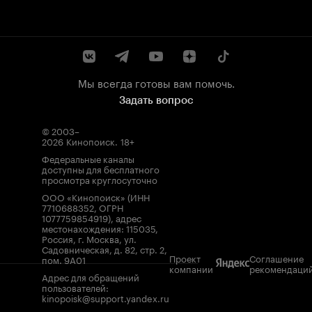
Мы всегда готовы вам помочь.
Задать вопрос
© 2003–
2026
Кинопоиск
.
18+
Федеральные каналы
доступны для бесплатного
просмотра круглосуточно
ООО «Кинопоиск» (ИНН
7710688352, ОГРН
1077759854919), адрес
местонахождения: 115035,
Россия, г. Москва, ул.
Садовническая, д. 82, стр. 2,
Проект
Соглашение
пом. 9А01
компании
рекомендаци
Адрес для обращений
пользователей:
kinopoisk@support.yandex.ru