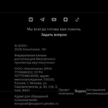
Мы всегда готовы вам помочь.
Задать вопрос
© 2003–
2026
Кинопоиск
.
18+
Федеральные каналы
доступны для бесплатного
просмотра круглосуточно
ООО «Кинопоиск» (ИНН
7710688352, ОГРН
1077759854919), адрес
местонахождения: 115035,
Россия, г. Москва, ул.
Садовническая, д. 82, стр. 2,
Проект
Соглашение
пом. 9А01
компании
рекомендаци
Адрес для обращений
пользователей:
kinopoisk@support.yandex.ru