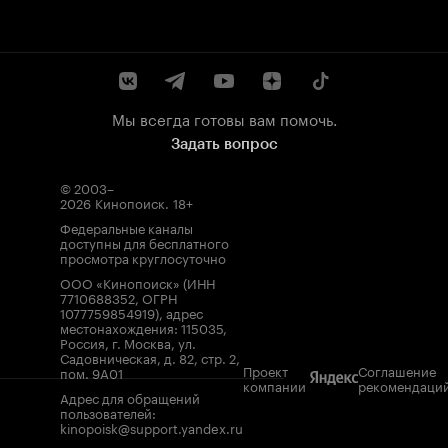
Мы всегда готовы вам помочь.
Задать вопрос
© 2003–
2026
Кинопоиск
.
18+
Федеральные каналы
доступны для бесплатного
просмотра круглосуточно
ООО «Кинопоиск» (ИНН
7710688352, ОГРН
1077759854919), адрес
местонахождения: 115035,
Россия, г. Москва, ул.
Садовническая, д. 82, стр. 2,
Проект
Соглашение
пом. 9А01
компании
рекомендаци
Адрес для обращений
пользователей:
kinopoisk@support.yandex.ru