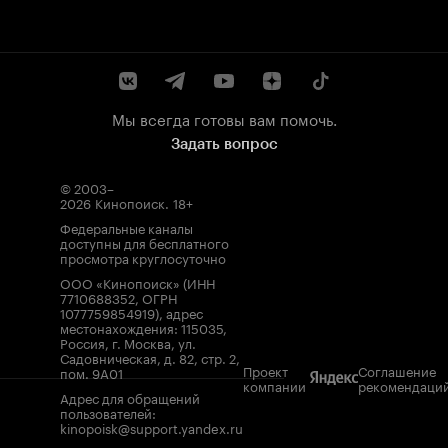
Мы всегда готовы вам помочь.
Задать вопрос
© 2003–
2026
Кинопоиск
.
18+
Федеральные каналы
доступны для бесплатного
просмотра круглосуточно
ООО «Кинопоиск» (ИНН
7710688352, ОГРН
1077759854919), адрес
местонахождения: 115035,
Россия, г. Москва, ул.
Садовническая, д. 82, стр. 2,
Проект
Соглашение
пом. 9А01
компании
рекомендаци
Адрес для обращений
пользователей:
kinopoisk@support.yandex.ru