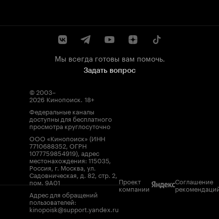
Мы всегда готовы вам помочь.
Задать вопрос
© 2003–
2026
Кинопоиск
.
18+
Федеральные каналы
доступны для бесплатного
просмотра круглосуточно
ООО «Кинопоиск» (ИНН
7710688352, ОГРН
1077759854919), адрес
местонахождения: 115035,
Россия, г. Москва, ул.
Садовническая, д. 82, стр. 2,
Проект
Соглашение
пом. 9А01
компании
рекомендаци
Адрес для обращений
пользователей:
kinopoisk@support.yandex.ru