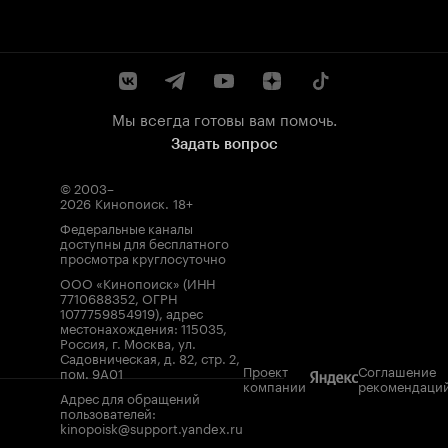
Мы всегда готовы вам помочь.
Задать вопрос
© 2003–
2026
Кинопоиск
.
18+
Федеральные каналы
доступны для бесплатного
просмотра круглосуточно
ООО «Кинопоиск» (ИНН
7710688352, ОГРН
1077759854919), адрес
местонахождения: 115035,
Россия, г. Москва, ул.
Садовническая, д. 82, стр. 2,
Проект
Соглашение
пом. 9А01
компании
рекомендаци
Адрес для обращений
пользователей:
kinopoisk@support.yandex.ru